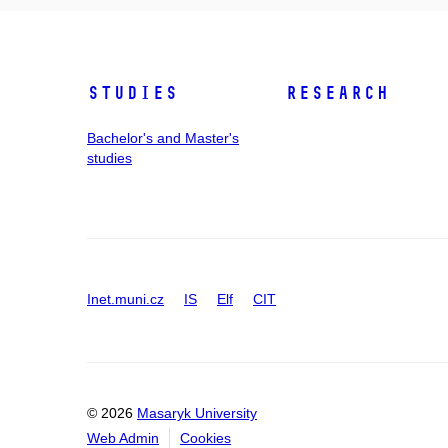
Studies
Research
Bachelor's and Master's
studies
Inet.muni.cz
IS
Elf
CIT
© 2026
Masaryk University
Web Admin
Cookies