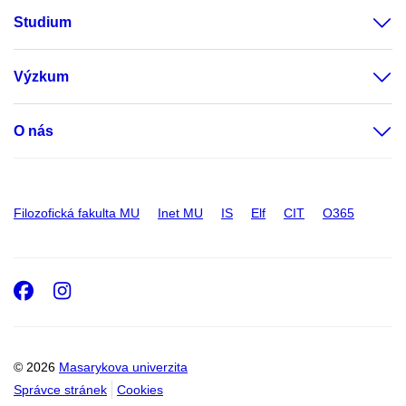
Studium
Výzkum
O nás
Filozofická fakulta MU
Inet MU
IS
Elf
CIT
O365
Facebook
Instagram
© 2026
Masarykova univerzita
Správce stránek
Cookies