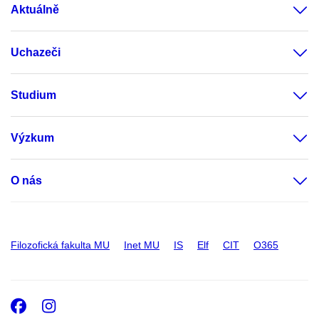
Aktuálně
Uchazeči
Studium
Výzkum
O nás
Filozofická fakulta MU
Inet MU
IS
Elf
CIT
O365
Facebook
Instagram