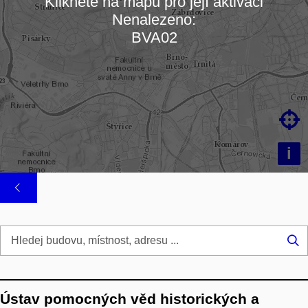
Klikněte na mapu pro její aktivaci
Nenalezeno:
Načítám mapu…
BVA02

i
Hl
...
Ústav pomocných věd historických a