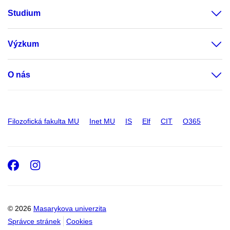
Studium
Výzkum
O nás
Filozofická fakulta MU
Inet MU
IS
Elf
CIT
O365
Facebook
Instagram
© 2026
Masarykova univerzita
Správce stránek
Cookies