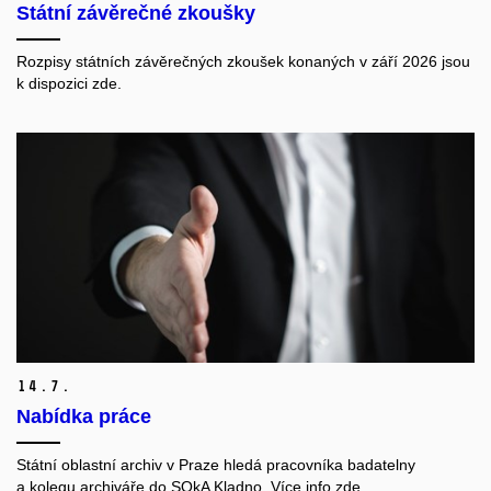
Státní závěrečné zkoušky
Rozpisy státních závěrečných zkoušek konaných v září 2026 jsou
k dispozici zde.
14.
7.
Nabídka práce
Státní oblastní archiv v Praze hledá pracovníka badatelny
a kolegu archiváře do SOkA Kladno. Více info zde.