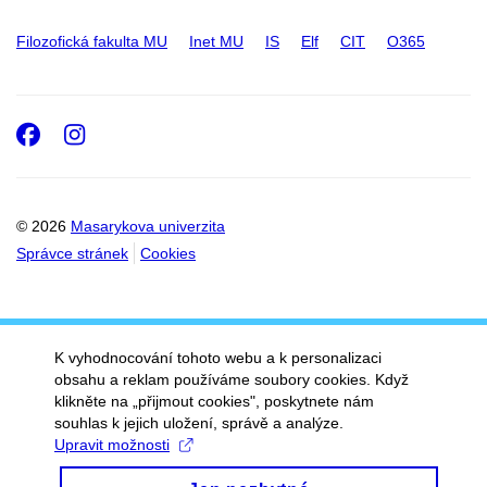
Filozofická fakulta MU
Inet MU
IS
Elf
CIT
O365
Facebook
Instagram
© 2026
Masarykova univerzita
Správce stránek
Cookies
K vyhodnocování tohoto webu a k personalizaci
obsahu a reklam používáme soubory cookies. Když
klikněte na „přijmout cookies", poskytnete nám
souhlas k jejich uložení, správě a analýze.
Upravit možnosti