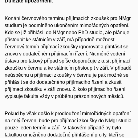
Důležité upozornění:
Konání červnového termínu přijímacích zkoušek pro NMgr
studium je podmíněno ukončením mimořádných opatření.
Kdo se již přihlásil do NMgr nebo PhD studia, ale plánuje
přistoupit ke státnicím v září, má případně možnost
červnový termín přijímací zkoušky ignorovat a přihlásit se
znovu v dodatečném přijímacím řízení. Nicméně vedení
ústavu pro takový případ spíše doporučuje zkusit přijímací
zkoušku v červnu a ke státnicím přistoupit v září. V případě
neúspěchu u přijímací zkoušky v červnu je pak možné se
přihlásit se do dodatečného přijímacího řízení a zkusit
přijímací zkoušku v září znovu. 2. kolo přijímacího řízení
vypisuje fakulta vždy v průběhu prázdninových měsíců.
Pokud by však došlo k prodloužení mimořádných opatření
na celý červen, bude pro přijímací zkoušky do NMgr studia
pouze jeden termín v září. V takovém případě by bylo
fakultou umožněno dodatečné přihlášení pro ty, kteří se