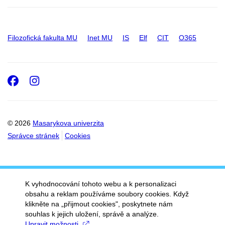
Filozofická fakulta MU
Inet MU
IS
Elf
CIT
O365
Facebook
Instagram
© 2026
Masarykova univerzita
Správce stránek
Cookies
K vyhodnocování tohoto webu a k personalizaci
obsahu a reklam používáme soubory cookies. Když
klikněte na „přijmout cookies", poskytnete nám
souhlas k jejich uložení, správě a analýze.
Upravit možnosti