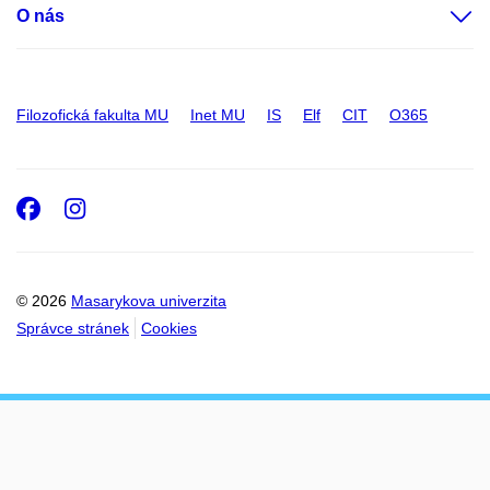
O nás
Filozofická fakulta MU
Inet MU
IS
Elf
CIT
O365
Facebook
Instagram
© 2026
Masarykova univerzita
Správce stránek
Cookies