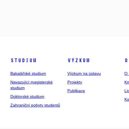
Studium
Výzkum
O
Bakalářské studium
Výzkum na ústavu
O 
Navazující magisterské
Projekty
Kn
studium
Publikace
Li
Doktorské studium
Ko
Zahraniční pobyty studentů