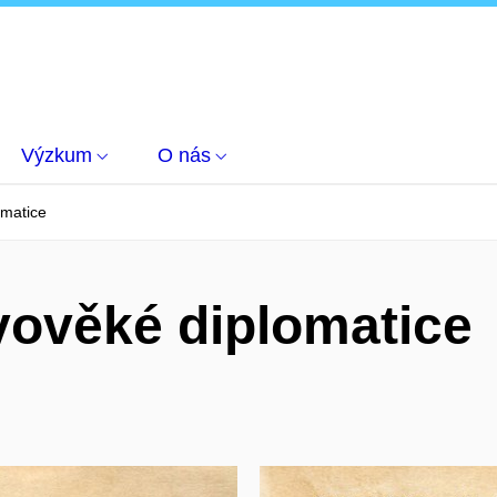
Výzkum
O nás
omatice
ověké diplomatice