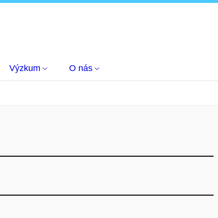
Výzkum
O nás