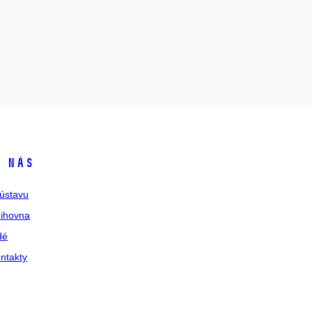
 nás
ústavu
ihovna
dé
ntakty