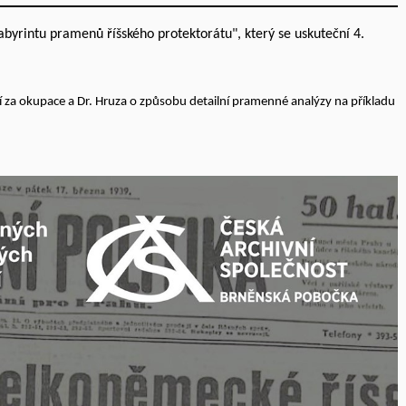
abyrintu pramenů říšského protektorátu", který se uskuteční 4.
í za okupace a Dr. Hruza o způsobu detailní pramenné analýzy na příkladu