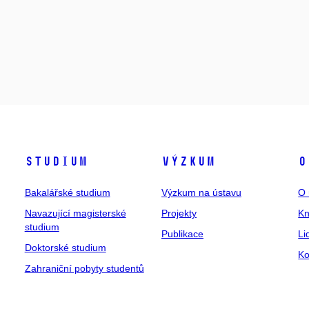
Studium
Výzkum
O
Bakalářské studium
Výzkum na ústavu
O 
Navazující magisterské
Projekty
Kn
studium
Publikace
Li
Doktorské studium
Ko
Zahraniční pobyty studentů