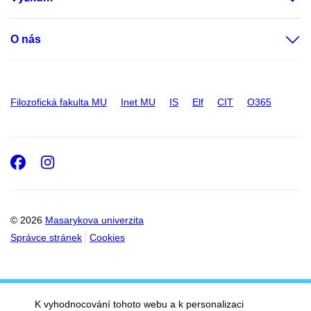
O nás
Filozofická fakulta MU
Inet MU
IS
Elf
CIT
O365
Facebook
Instagram
© 2026
Masarykova univerzita
Správce stránek
Cookies
K vyhodnocování tohoto webu a k personalizaci