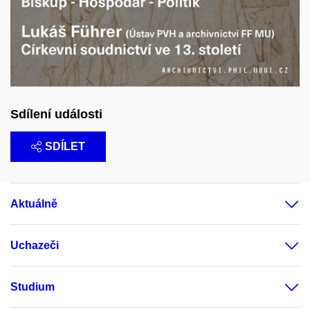
Sdílení události
SDÍLET
Aktuálně
Uchazeči
Studium