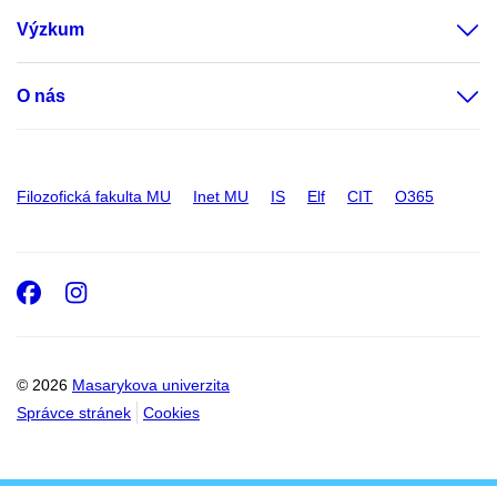
Výzkum
O nás
Filozofická fakulta MU
Inet MU
IS
Elf
CIT
O365
Facebook
Instagram
© 2026
Masarykova univerzita
Správce stránek
Cookies