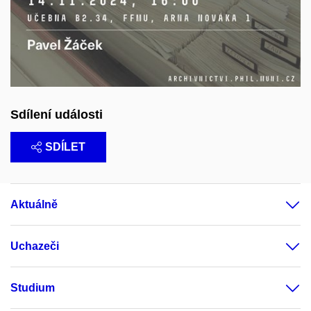
Sdílení události
SDÍLET
Aktuálně
Uchazeči
Studium