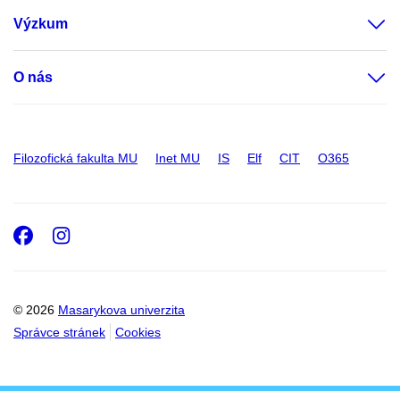
Výzkum
O nás
Filozofická fakulta MU
Inet MU
IS
Elf
CIT
O365
Facebook
Instagram
© 2026
Masarykova univerzita
Správce stránek
Cookies