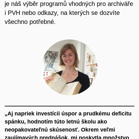
je náš výběr programů vhodných pro archiváře
i PVH nebo odkazy, na kterých se dozvíte
všechno potřebné.
„Aj napriek investícii úspor a prudkému deficitu
spánku, hodnotím túto letnú školu ako
neopakovateľnú skúsenosť. Okrem veľmi
zaujímavých prednášok, mi poskytla množstvo