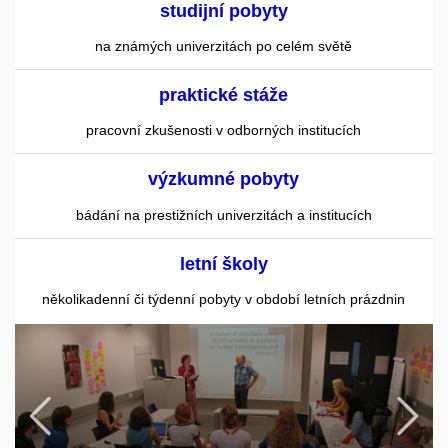
studijní pobyty
na známých univerzitách po celém světě
praktické stáže
pracovní zkušenosti v odborných institucích
výzkumné pobyty
bádání na prestižních univerzitách a institucích
letní školy
několikadenní či týdenní pobyty v období letních prázdnin
Předchozí
N