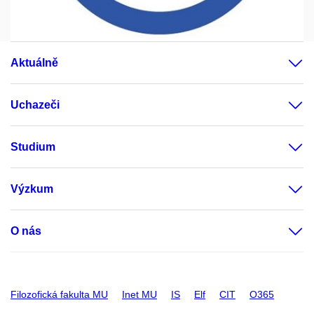
Aktuálně
Uchazeči
Studium
Výzkum
O nás
Filozofická fakulta MU
Inet MU
IS
Elf
CIT
O365