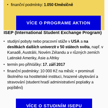
finanční podmínky:
1.050 €/měsíčně
VÍCE O PROGRAME AKTION
ISEP (International Student Exchange Program)
studijní pobyty nebo pracovní stáže v
USA
a
na
desítkách dalších univerzit v 50 státech světa
, např. v
Kanadě, Austrálii, Novém Zélandu a v různých zemích
Latinské Ameriky, Asie a Afriky
termín pro přihlášky:
17. září 2017
finanční podmínky: 10 000 Kč na měsíc + prominutí
školného na hostitelské instituci, hrazené ubytování a
stravování (student hradí administrativní poplatky a
pojištění)
VÍCE O STUDINÍM ISEPU