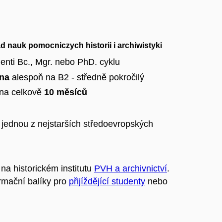
ad nauk pomocniczych historii i archiwistyki
denti Bc., Mgr. nebo PhD. cyklu
ina
alespoň na B2 - středně pokročilý
na celkově
10 měsíců
e jednou z nejstarších středoevropských
na historickém institutu
PVH a archivnictví
.
ormační balíky pro
přijíždějící studenty
nebo