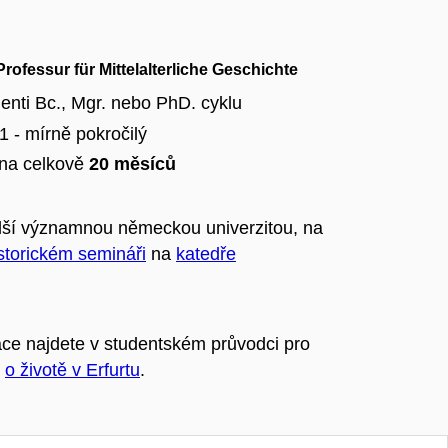
ofessur für Mittelalterliche Geschichte
denti Bc., Mgr. nebo PhD. cyklu
 - mírně pokročilý
na celkově
20 měsíců
další významnou německou univerzitou, na
storickém semináři
na
katedře
ace najdete v studentském průvodci pro
o
o životě v Erfurtu
.