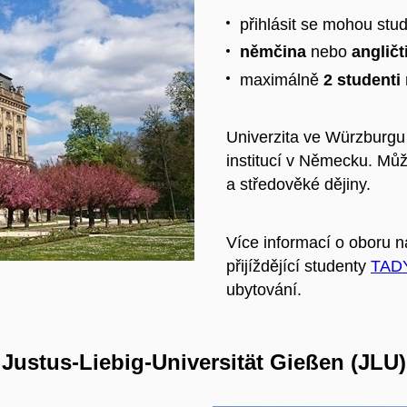
přihlásit se mohou stu
němčina
nebo
angličt
maximálně
2 studenti
Univerzita ve Würzburgu 
institucí v Německu. Můž
a středověké dějiny.
Více informací o oboru 
přijíždějící studenty
TAD
ubytování.
Justus-Liebig-Universität Gießen (JLU)