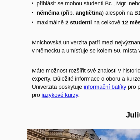
přihlásit se mohou studenti Bc., Mgr. neb
němčina
(příp.
angličtina
) alespoň na B1
maximálně
2 studenti
na celkově
12 měs
Mnichovská univerzita patří mezi nejvýznam
v Německu a umísťuje se kolem 50. místa 
Máte možnost rozšířit své znalosti v histor
experty. Důležité informace o oboru a kurz
Univerzita poskytuje
informační balíky
pro p
pro
jazykové kurzy
.
Jul