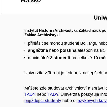
POLSKO
Uniw
Instytut Historii i Archiwistyki, Zakład nauk p
Zakład Archiwistyki
přihlásit se mohou studenti Bc., Mgr. neb
angličtina
nebo
polština
alespoň na B1 -
maximálně
2 studenti
na celkově
10 měs
Univerzita v Toruni je jednou z nejlepších un
Můžete zde studovat archivnictví a správu
TADY
nebo
TADY
. Univerzita poskytuje inf
přijíždějící studenty
nebo o
jazykových kur