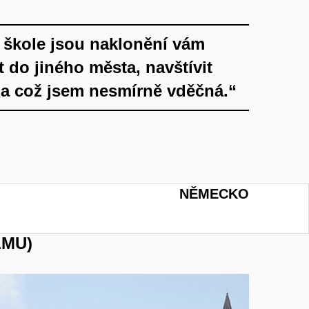
ve škole jsou naklonění vám
 do jiného města, navštívit
 za což jsem nesmírně vděčná.“
NĚMECKO
LMU)