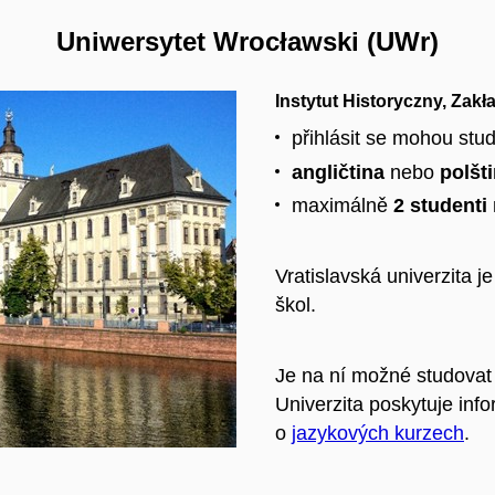
Uniwersytet Wrocławski (UWr)
Instytut Historyczny, Zakł
přihlásit se mohou stu
angličtina
nebo
polšt
maximálně
2 studenti
Vratislavská univerzita
j
škol.
Je na ní možné studovat 
Univerzita poskytuje inf
o
jazykových kurzech
.