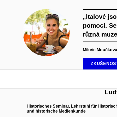
„Italové js
pomoci. Se 
různá muzea
Miluše Moučková,
ZKUŠENOST
Lud
Historisches Seminar, Lehrstuhl für Histori
und historische Medienkunde