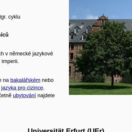
gr. cyklu
íců
ích v německé jazykové
 Imperii.
ie na
bakalářském
nebo
m
jazyka pro cizince
.
včetně
ubytování
najdete
Universität Erfurt (UEr)