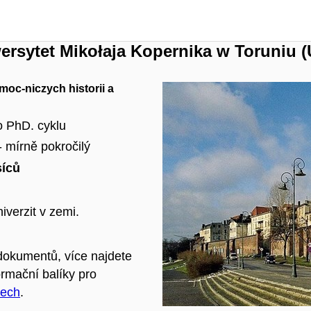
ersytet Mikołaja Kopernika w Toruniu
(
omoc-niczych historii a
o PhD. cyklu
 mírně pokročilý
íců
iverzit v zemi.
 dokumentů, více najdete
ormační balíky pro
zech
.