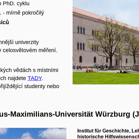
o PhD. cyklu
 - mírně pokročilý
íců
nější univerzity
v celosvětovém měření.
ických vědách s místními
ech najdete
TADY
.
řijíždějící studenty nebo
ius-Maximilians-Universität Würzburg (
Institut für Geschichte, Le
historische Hilfswissensc