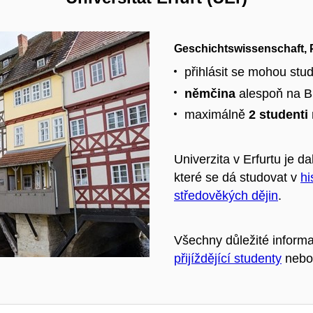
Geschichtswissenschaft, Pr
přihlásit se mohou stu
němčina
alespoň na B1
maximálně
2 studenti
Univerzita v Erfurtu je 
které se dá studovat v
hi
středověkých dějin
.
Všechny důležité inform
přijíždějící studenty
neb