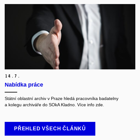
14.
7.
Nabídka práce
Státní oblastní archiv v Praze hledá pracovníka badatelny
a kolegu archiváře do SOkA Kladno. Více info zde.
PŘEHLED VŠECH ČLÁNKŮ