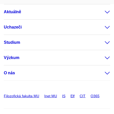
Aktuálně
Uchazeči
Studium
Výzkum
O nás
Filozofická fakulta MU
Inet MU
IS
Elf
CIT
O365