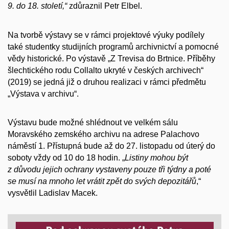
9. do 18. století,“
zdůraznil Petr Elbel.
Na tvorbě výstavy se v rámci projektové výuky podílely
také studentky studijních programů archivnictví a pomocné
vědy historické. Po výstavě „Z Trevisa do Brtnice. Příběhy
šlechtického rodu Collalto ukryté v českých archivech“
(2019) se jedná již o druhou realizaci v rámci předmětu
„Výstava v archivu“.
Výstavu bude možné shlédnout ve velkém sálu
Moravského zemského archivu na adrese Palachovo
náměstí 1. Přístupná bude až do 27. listopadu od úterý do
soboty vždy od 10 do 18 hodin. „
Listiny mohou být
z důvodu jejich ochrany vystaveny pouze tři týdny a poté
se musí na mnoho let vrátit zpět do svých depozitářů
,“
vysvětlil Ladislav Macek.