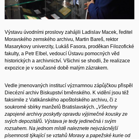
Výstavu úvodními proslovy zahájili Ladislav Macek, ředitel
Moravského zemského archivu, Martin Bareš, rektor
Masarykovy univerzity, Lukáš Fasora, proděkan Filozofické
fakulty, a Petr Elbel, vedoucí Ústavu pomocných věd
historických a archivnictví. Všichni se shodli, že realizace
expozice je v současné době malým zázrakem.
Vedle jmenovaných institucí významnou zápůjčkou přispěl
Diecézní archiv Biskupství brněnského. K vidění jsou též
faksimile z Vatikánského apoštolského archivu, či z
soukromé sbírky manželů Bratislavských.
„Všechny
zapojené archivy poskytly opravdu výjimečné kousky ze
svých depozitářů. Výstava je tedy jedinečná i svým
rozsahem. Na jednom místě naleznete nejvzácnější
písemnosti týkající se vztahů Moravy a papežské kurie od