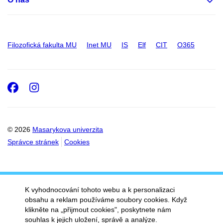
Filozofická fakulta MU
Inet MU
IS
Elf
CIT
O365
Facebook
Instagram
© 2026
Masarykova univerzita
Správce stránek
Cookies
K vyhodnocování tohoto webu a k personalizaci
obsahu a reklam používáme soubory cookies. Když
klikněte na „přijmout cookies", poskytnete nám
souhlas k jejich uložení, správě a analýze.