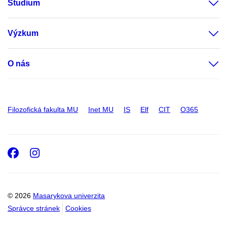
Studium
Výzkum
O nás
Filozofická fakulta MU
Inet MU
IS
Elf
CIT
O365
Facebook
Instagram
© 2026
Masarykova univerzita
Správce stránek
Cookies