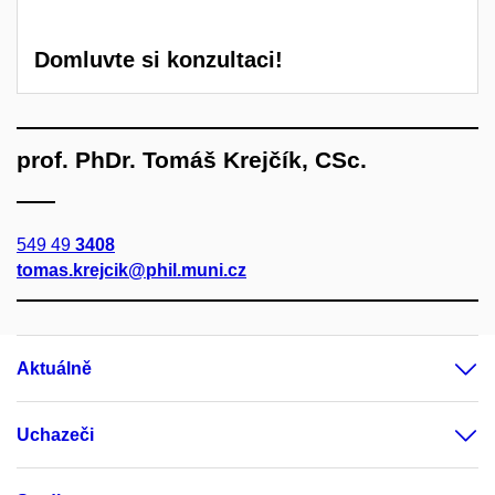
Domluvte si konzultaci!
prof. PhDr. Tomáš Krejčík, CSc.
549 49
3408
tomas.krejcik@phil.muni.cz
Aktuálně
Uchazeči